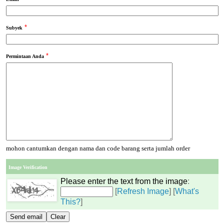
*
Subyek
*
Permintaan Anda
mohon cantumkan dengan nama dan code barang serta jumlah order
Image Verification
Please enter the text from the image
:
[
Refresh Image
] [
What's
This?
]