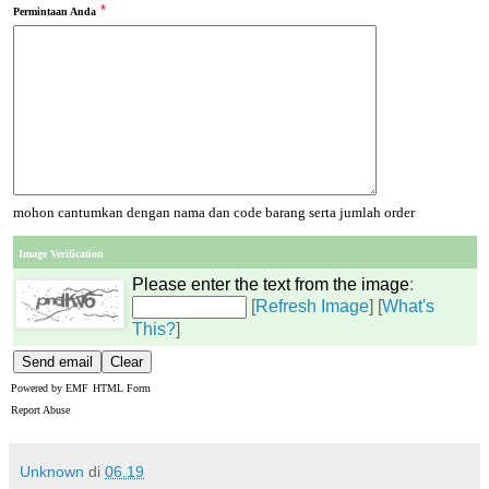
*
Permintaan Anda
mohon cantumkan dengan nama dan code barang serta jumlah order
Image Verification
Please enter the text from the image
:
[
Refresh Image
] [
What's
This?
]
Powered by
EMF
HTML Form
Report Abuse
Unknown
di
06.19