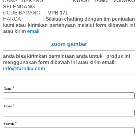
NAMA BARANG :
KURSI TAMU MONAKO
SELENDANG
CODE BARANG :
MPB 171
HARGA :
Silakan chatting dengan tim penjualan
kami atau kirimkan pertanyaan melalui form dibawah ini
atau kirim
email
zoom gambar
anda bisa kirimkan
permintaan anda
untuk produk ini
menggunakan form dibawah ini atau kirim email:
info@furniku.com
*
Nama
*
Email
*
Subyek