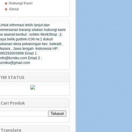
Hubungi Kami
About
Untuk informasi lebih lanjut dan
pemesanan barang silakan hubungi kami
ke alamat berikut : solikin WorkShop : jl.
raya belik godrek rt.06 rw.1 dukuh
tubanan desa pekalongan kec. batealit ,
Jepara , Jawa tengah -Indonesia HP :
085292603898 Email 1 :
info@furniku.com Email 2 :
furniku@gmail.com
YM STATUS
Cari Produk
Translate