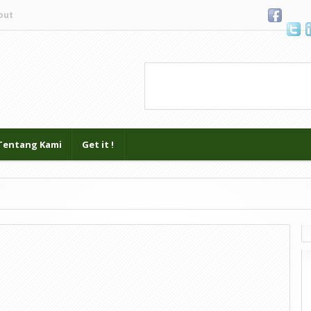
out
Blogger
.
Tentang Kami
Get it !