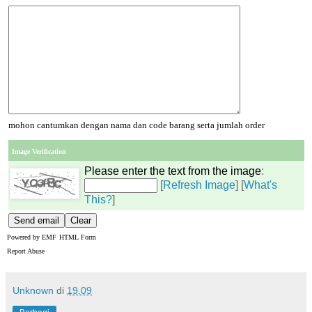
mohon cantumkan dengan nama dan code barang serta jumlah order
Image Verification
Please enter the text from the image
:
[
Refresh Image
] [
What's
This?
]
Powered by
EMF
HTML Form
Report Abuse
Unknown
di
19.09