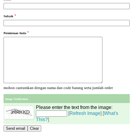
*
Subyek
*
Permintaan Anda
mohon cantumkan dengan nama dan code barang serta jumlah order
Image Verification
Please enter the text from the image
:
[
Refresh Image
] [
What's
This?
]