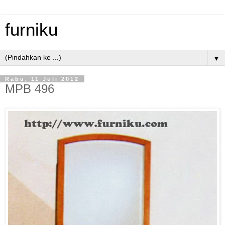
furniku
▼
Rabu, 11 Juli 2012
MPB 496