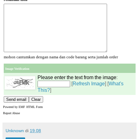
mohon cantumkan dengan nama dan code barang serta jumlah order
Image Verification
Please enter the text from the image
:
[
Refresh Image
] [
What's
This?
]
Powered by
EMF
HTML Form
Report Abuse
Unknown
di
19.08