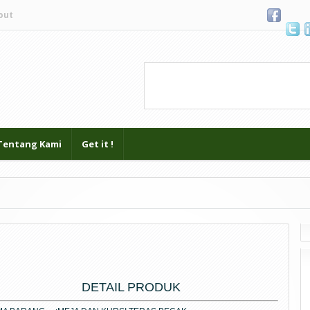
out
Blogger
.
Tentang Kami
Get it !
DETAIL PRODUK