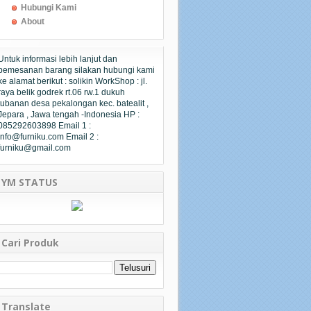
Hubungi Kami
About
Untuk informasi lebih lanjut dan
pemesanan barang silakan hubungi kami
ke alamat berikut : solikin WorkShop : jl.
raya belik godrek rt.06 rw.1 dukuh
tubanan desa pekalongan kec. batealit ,
Jepara , Jawa tengah -Indonesia HP :
085292603898 Email 1 :
info@furniku.com Email 2 :
furniku@gmail.com
YM STATUS
Cari Produk
Translate