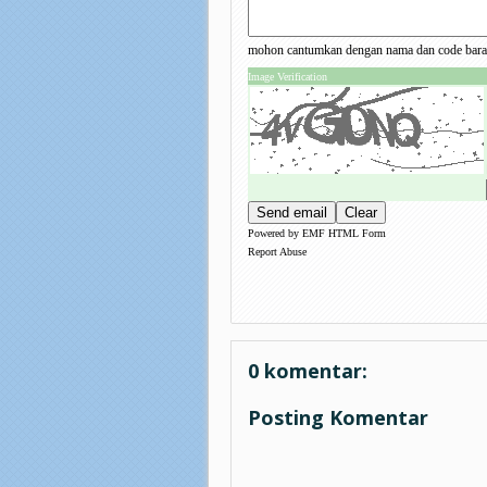
mohon cantumkan dengan nama dan code baran
Image Verification
Powered by
EMF
HTML Form
Report Abuse
0 komentar:
Posting Komentar