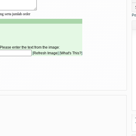
g serta jumlah order
Po
Please enter the text from the image
:
[
Refresh Image
] [
What's This?
]