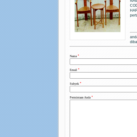
NA
CO
H
pert
anda
diba
*
Nama
*
Email
*
Subyek
*
Permintaan Anda