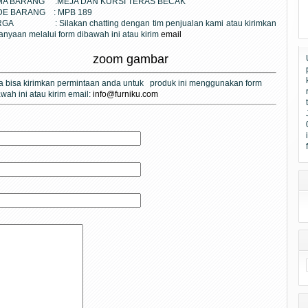
MA BARANG :
MEJA DAN KURSI TERAS BECAK
DE BARANG :
MPB 189
ARGA :
Silakan chatting dengan tim penjualan kami atau kirimkan
anyaan melalui form dibawah ini atau kirim
email
zoom gambar
 bisa kirimkan
permintaan anda
untuk produk ini
menggunakan form
wah ini atau kirim email:
info@furniku.com