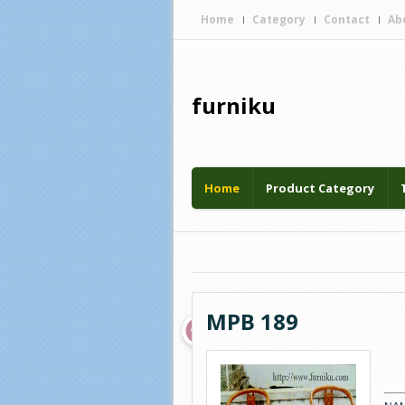
Home
Category
Contact
Ab
furniku
Diberdayakan oleh
Home
Product Category
MPB 189