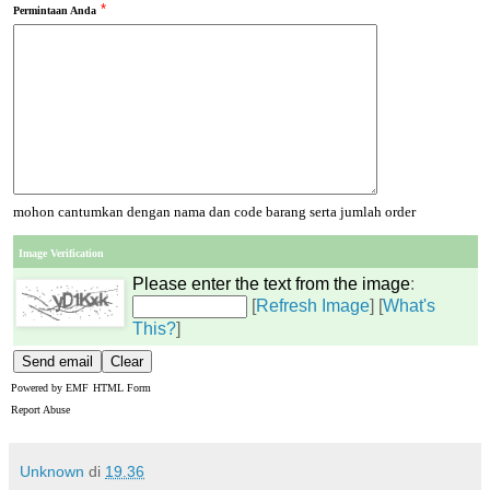
*
Permintaan Anda
mohon cantumkan dengan nama dan code barang serta jumlah order
Image Verification
Please enter the text from the image
:
[
Refresh Image
] [
What's
This?
]
Powered by
EMF
HTML Form
Report Abuse
Unknown
di
19.36