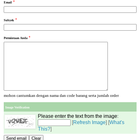
*
Email
*
Subyek
*
Permintaan Anda
mohon cantumkan dengan nama dan code barang serta jumlah order
Image Verification
Please enter the text from the image
:
[
Refresh Image
] [
What's
This?
]