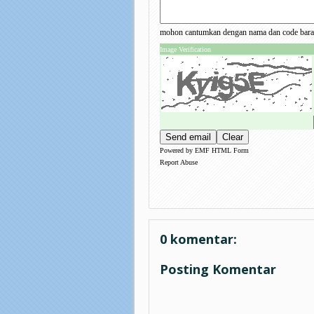
mohon cantumkan dengan nama dan code baran
Image Verification
Powered by
EMF
HTML Form
Report Abuse
0 komentar:
Posting Komentar