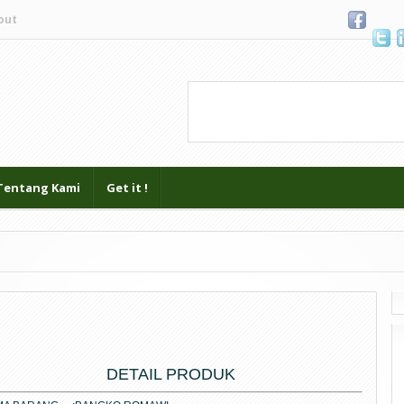
out
Blogger
.
Tentang Kami
Get it !
DETAIL PRODUK