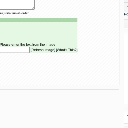
g serta jumlah order
Po
Please enter the text from the image
:
[
Refresh Image
] [
What's This?
]