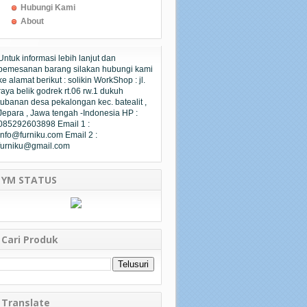
Hubungi Kami
About
Untuk informasi lebih lanjut dan
pemesanan barang silakan hubungi kami
ke alamat berikut : solikin WorkShop : jl.
raya belik godrek rt.06 rw.1 dukuh
tubanan desa pekalongan kec. batealit ,
Jepara , Jawa tengah -Indonesia HP :
085292603898 Email 1 :
info@furniku.com Email 2 :
furniku@gmail.com
YM STATUS
Cari Produk
Translate