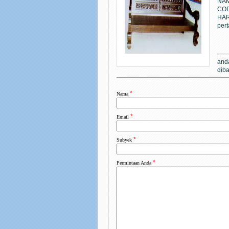
NA
CO
H
pert
anda
diba
*
Nama
*
Email
*
Subyek
*
Permintaan Anda