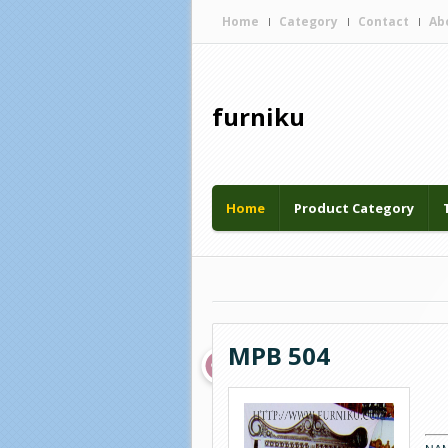
Home
Category
Contact
Ab
furniku
Diberdayakan oleh
Home
Product Category
MPB 504