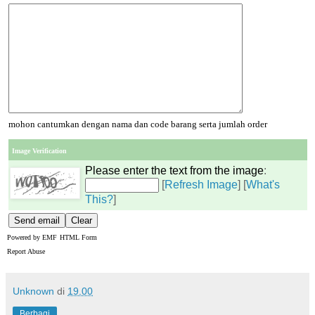
mohon cantumkan dengan nama dan code barang serta jumlah order
Image Verification
Please enter the text from the image
:
[
Refresh Image
] [
What's
This?
]
Powered by
EMF
HTML Form
Report Abuse
Unknown
di
19.00
Berbagi