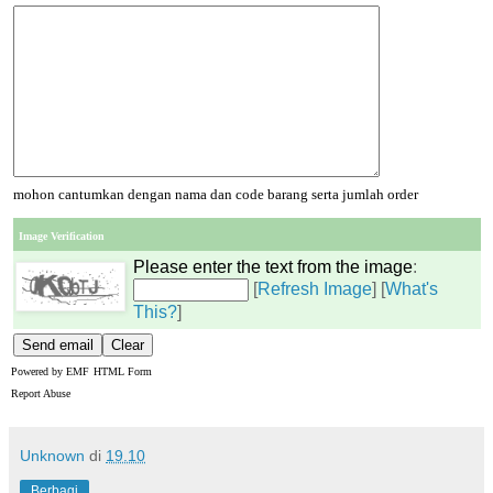
mohon cantumkan dengan nama dan code barang serta jumlah order
Image Verification
Please enter the text from the image
:
[
Refresh Image
] [
What's
This?
]
Powered by
EMF
HTML Form
Report Abuse
Unknown
di
19.10
Berbagi