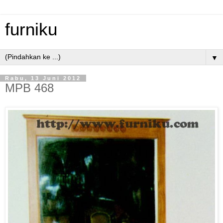
furniku
▼
Rabu, 13 Juni 2012
MPB 468