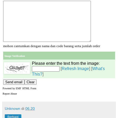
mohon cantumkan dengan nama dan code barang serta jumlah order
Image Verification
Please enter the text from the image
:
[
Refresh Image
] [
What's
This?
]
Powered by
EMF
HTML Form
Report Abuse
Unknown
di
06.20
Berbagi