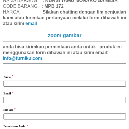
NAMA BARANG :
KURSI TAMU MONAKO GANESA
CODE BARANG :
MPB 172
HARGA :
Silakan chatting dengan tim penjualan
kami atau kirimkan pertanyaan melalui form dibawah ini
atau kirim
email
zoom gambar
anda bisa kirimkan
permintaan anda
untuk produk ini
menggunakan form dibawah ini atau kirim email:
info@furniku.com
*
Nama
*
Email
*
Subyek
*
Permintaan Anda