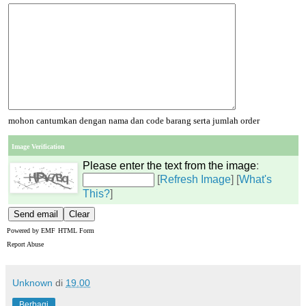
mohon cantumkan dengan nama dan code barang serta jumlah order
Image Verification
Please enter the text from the image
:
[
Refresh Image
] [
What's
This?
]
Powered by
EMF
HTML Form
Report Abuse
Unknown
di
19.00
Berbagi