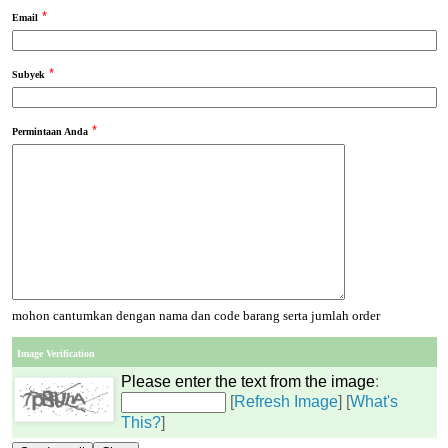
*
Email
*
Subyek
*
Permintaan Anda
mohon cantumkan dengan nama dan code barang serta jumlah order
Image Verification
Please enter the text from the image
:
[
Refresh Image
] [
What's
This?
]