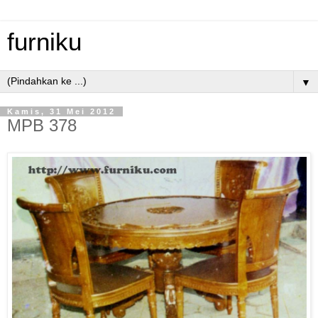
furniku
▼
Kamis, 31 Mei 2012
MPB 378