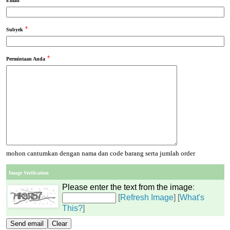
Email
*
Subyek
*
Permintaan Anda
mohon cantumkan dengan nama dan code barang serta jumlah order
Image Verification
Please enter the text from the image
:
[
Refresh Image
] [
What's
This?
]