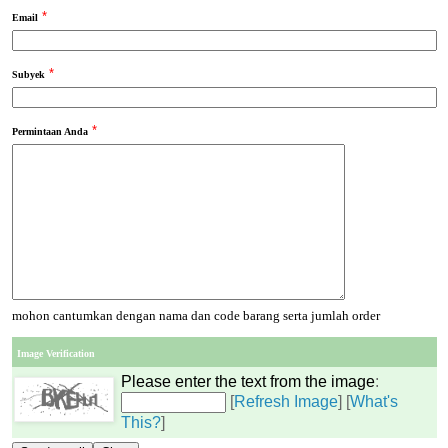
*
Email
*
Subyek
*
Permintaan Anda
mohon cantumkan dengan nama dan code barang serta jumlah order
Image Verification
Please enter the text from the image
:
[
Refresh Image
] [
What's
This?
]